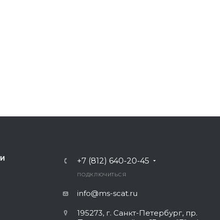
ИИ
+7 (812) 640-20-45
ПОДКЛЮЧИТЬСЯ
info@ms-scat.ru
195273
,
г. Санкт-Петербург
,
пр.